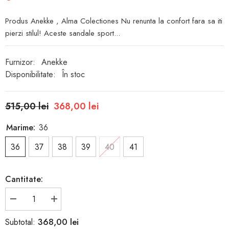
Produs Anekke , Alma Colectiones Nu renunta la confort fara sa iti
pierzi stilul! Aceste sandale sport...
Furnizor:
Anekke
Disponibilitate:
În stoc
515,00 lei
368,00 lei
Marime:
36
36
37
38
39
40
41
Cantitate:
Reduceți
Creșteți
cantitatea
cantitatea
pentru
pentru
368,00 lei
Subtotal:
Sandale
Sandale