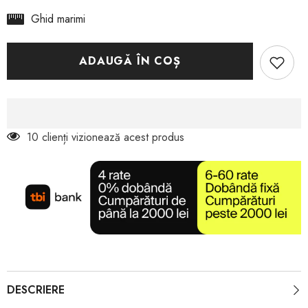
Anekke
Anekke
Ghid marimi
40371-
40371-
671
671
Green
Green
Sports
Sports
Alma
Alma
ADAUGĂ ÎN COȘ
10 clienți vizionează acest produs
DESCRIERE