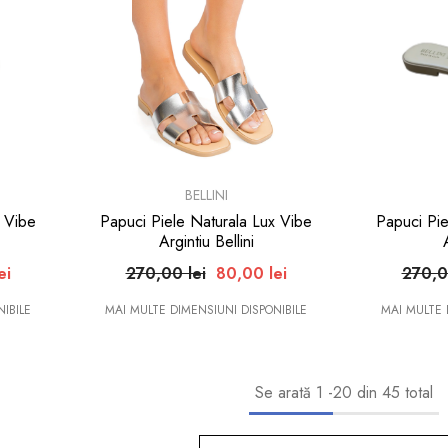
BRAND:
BRAND:
BELLINI
x Vibe
Papuci Piele Naturala Lux Vibe
Papuci Pie
Argintiu Bellini
ei
270,00 lei
80,00 lei
270,0
IBILE
MAI MULTE DIMENSIUNI DISPONIBILE
MAI MULTE 
Se arată
1
-
20
din 45 total