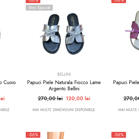
-56%
-56%
Stoc Epuizat
BRAND:
BRAND:
BELLINI
co Cuoio
Papuci Piele Naturala Fiocco Lame
Papuci Piele
Argento Bellini
ei
270,00 lei
120,00 lei
270,00
IBILE
MAI MULTE DIMENSIUNI DISPONIBILE
MAI MULTE 
-56%
-56%