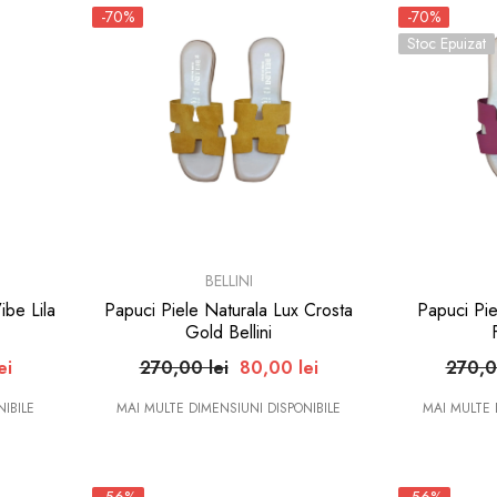
-70%
-70%
Stoc Epuizat
BRAND:
BRAND:
BELLINI
ibe Lila
Papuci Piele Naturala Lux Crosta
Papuci Pie
Gold Bellini
ei
270,00 lei
80,00 lei
270,0
IBILE
MAI MULTE DIMENSIUNI DISPONIBILE
MAI MULTE 