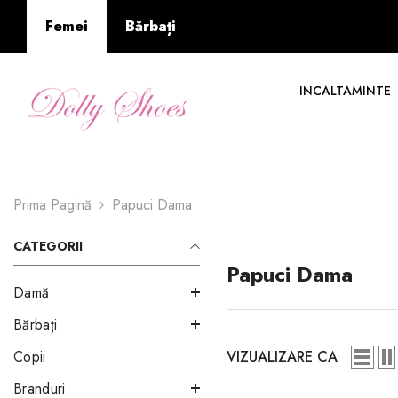
SARI LA CONȚINUT
Femei
Bărbați
INCALTAMINTE
Prima Pagină
Papuci Dama
CATEGORII
Papuci Dama
Damă
Bărbați
VIZUALIZARE CA
Copii
Branduri