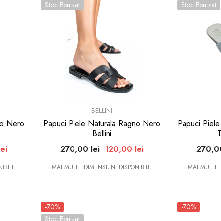
Stoc Epuizat
Stoc Epuizat
BRAND:
BRAND:
BELLINI
co Nero
Papuci Piele Naturala Ragno Nero
Papuci Piele
Bellini
ei
270,00 lei
120,00 lei
270,00
IBILE
MAI MULTE DIMENSIUNI DISPONIBILE
MAI MULTE 
-70%
-70%
Stoc Epuizat