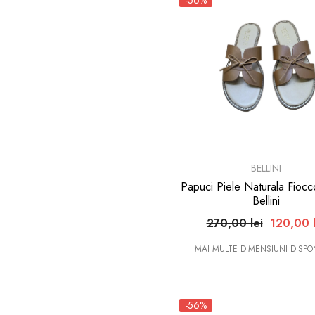
-56%
BRAND:
BELLINI
Papuci Piele Naturala Fioc
Bellini
270,00 lei
120,00 l
MAI MULTE DIMENSIUNI DISPON
-56%