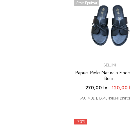
Stoc Epuizat
BRAND:
BELLINI
Papuci Piele Naturala Fioc
Bellini
270,00 lei
120,00 l
MAI MULTE DIMENSIUNI DISPON
-70%