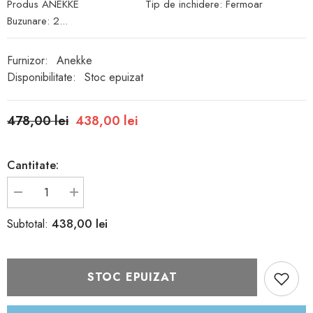
Produs ANEKKE Tip de inchidere: Fermoar
Buzunare: 2...
Furnizor:
Anekke
Disponibilitate:
Stoc epuizat
478,00 lei
438,00 lei
Cantitate:
Reduceți
Creșteți
cantitatea
cantitatea
pentru
pentru
438,00 lei
Subtotal:
Rucsac
Rucsac
ANEKKE
ANEKKE
39885-
39885-
264
264
STOC EPUIZAT