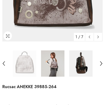
1
/
7
Rucsac ANEKKE 39885-264