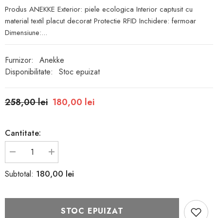
Produs ANEKKE Exterior: piele ecologica Interior captusit cu
material textil placut decorat Protectie RFID Inchidere: fermoar
Dimensiune:...
Furnizor:
Anekke
Disponibilitate:
Stoc epuizat
258,00 lei
180,00 lei
Cantitate:
Reduceți
Creșteți
cantitatea
cantitatea
pentru
pentru
180,00 lei
Subtotal:
Portofel
Portofel
ANEKKE
ANEKKE
39739-
39739-
911
911
STOC EPUIZAT