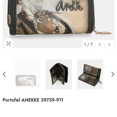
1
/
7
Portofel ANEKKE 39739-911