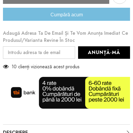
Cumpără acum
Adaugă Adresa Ta De Email Și Te Vom Anunța Imediat Ce
Produsul/varianta Revine În Stoc
ANUNȚĂ-MĂ
10 clienți vizionează acest produs
DESCRIERE