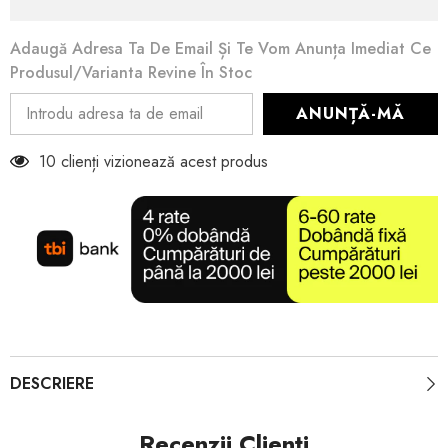
Adaugă Adresa Ta De Email Și Te Vom Anunța Imediat Ce
Produsul/varianta Revine În Stoc
ANUNȚĂ-MĂ
10 clienți vizionează acest produs
DESCRIERE
Recenzii Clienți