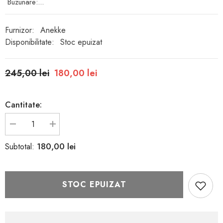
Buzunare:...
Furnizor:
Anekke
Disponibilitate:
Stoc epuizat
245,00 lei
180,00 lei
Cantitate:
Reduceți
Creșteți
cantitatea
cantitatea
pentru
pentru
180,00 lei
Subtotal:
Portofel
Portofel
ANEKKE
ANEKKE
39709-
39709-
906
906
STOC EPUIZAT