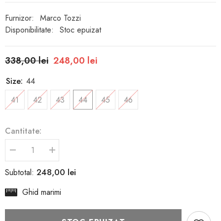
Furnizor:
Marco Tozzi
Disponibilitate:
Stoc epuizat
338,00 lei
248,00 lei
Size:
44
41
42
43
44
45
46
Cantitate:
Reduceți
Creșteți
cantitatea
cantitatea
pentru
pentru
248,00 lei
Subtotal:
Papuci
Papuci
Piele
Piele
Ghid marimi
Naturala
Naturala
Issac
Issac
MOCCA
MOCCA
-
-
Marco
Marco