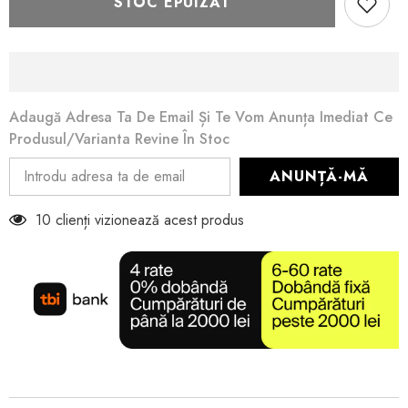
STOC EPUIZAT
Tozzi
Tozzi
Adaugă Adresa Ta De Email Și Te Vom Anunța Imediat Ce
Produsul/varianta Revine În Stoc
ANUNȚĂ-MĂ
10 clienți vizionează acest produs