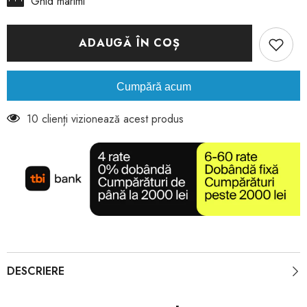
Ghid marimi
Black-
Black-
Tamaris
Tamaris
ADAUGĂ ÎN COȘ
Cumpără acum
10 clienți vizionează acest produs
DESCRIERE