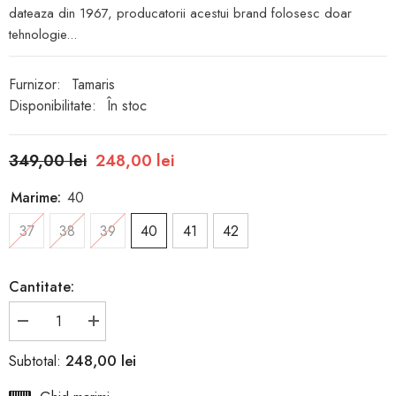
dateaza din 1967, producatorii acestui brand folosesc doar
tehnologie...
Furnizor:
Tamaris
Disponibilitate:
În stoc
349,00 lei
248,00 lei
Marime:
40
37
38
39
40
41
42
Cantitate:
Reduceți
Creșteți
cantitatea
cantitatea
pentru
pentru
248,00 lei
Subtotal:
Pantofi
Pantofi
Sport
Sport
Dembee
Dembee