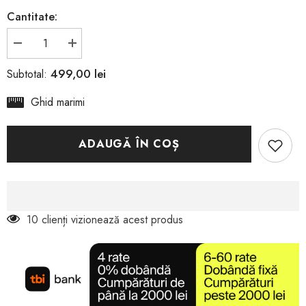
Cantitate:
Reduceți
Creșteți
cantitatea
cantitatea
pentru
pentru
499,00 lei
Subtotal:
LIU
LIU
JO
JO
Ghid marimi
MAXI
MAXI
WONDER
WONDER
64
64
-
-
MID
MID
ADAUGĂ ÎN COȘ
SNEAKER
SNEAKER
10 clienți vizionează acest produs