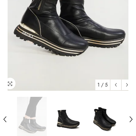
1
/
5