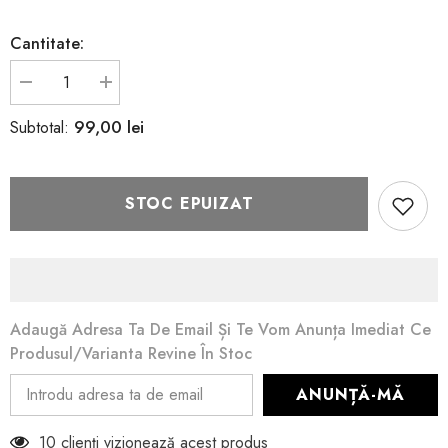
Cantitate:
Reduceți
Creșteți
cantitatea
cantitatea
pentru
pentru
99,00 lei
Subtotal:
Geanta
Geanta
Tosca
Tosca
Blu
Blu
Black
Black
STOC EPUIZAT
Adaugă Adresa Ta De Email Și Te Vom Anunța Imediat Ce
Produsul/varianta Revine În Stoc
ANUNȚĂ-MĂ
10 clienți vizionează acest produs