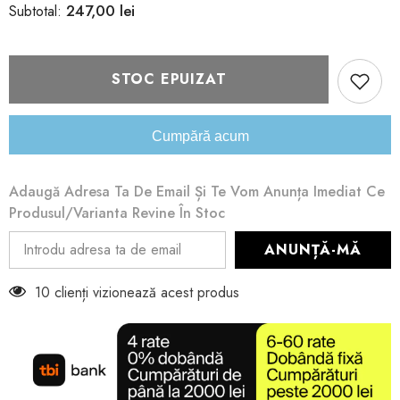
pentru
pentru
247,00 lei
Subtotal:
Geanta
Geanta
Celes
Celes
Taupe
Taupe
Tamaris
Tamaris
STOC EPUIZAT
Cumpără acum
Adaugă Adresa Ta De Email Și Te Vom Anunța Imediat Ce
Produsul/varianta Revine În Stoc
ANUNȚĂ-MĂ
10 clienți vizionează acest produs