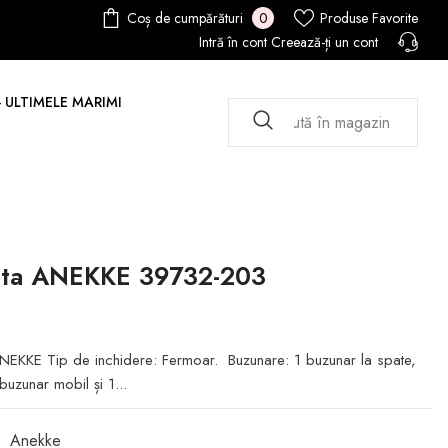
0
Coș de cumpărături
Produse Favorite
0
articole
Intră în cont
Creează-ți un cont
- ULTIMELE MARIMI
ta ANEKKE 39732-203
NEKKE Tip de inchidere: Fermoar. Buzunare: 1 buzunar la spate,
 buzunar mobil și 1...
Anekke