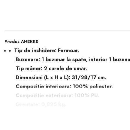
Produs ANEKKE
Tip de inchidere: Fermoar.
Buzunare: 1 buzunar la spate, interior 1 buzuna
Tip mâner: 2 curele de umăr.
Dimensiuni (L x H x L): 31/28/17 cm.
Compozitie interioara: 100% poliester.
Compozitie exterioara: 100% PU.
Greutate: 0,825 kg.