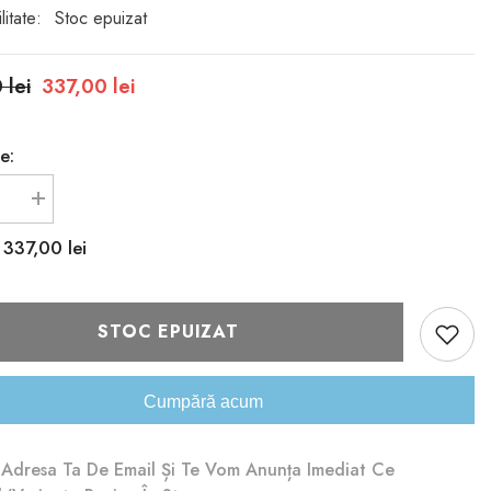
litate:
Stoc epuizat
 lei
337,00 lei
e:
i
Creșteți
ea
cantitatea
pentru
337,00 lei
:
Geanta
E
ANEKKE
39732-
203
STOC EPUIZAT
Cumpără acum
Adresa Ta De Email Și Te Vom Anunța Imediat Ce