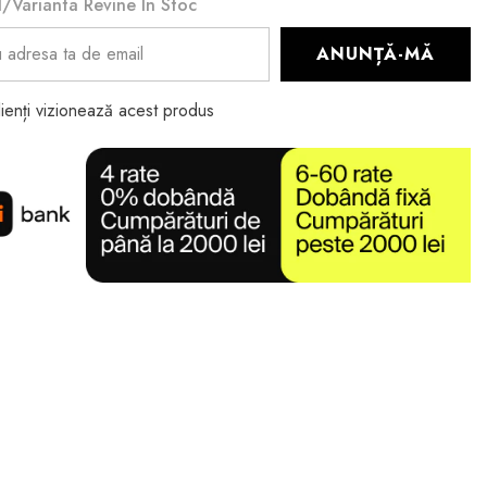
/varianta Revine În Stoc
ANUNȚĂ-MĂ
lienți vizionează acest produs