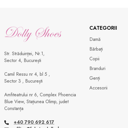
CATEGORII
Damă
Bărbați
Str. Străduinței, Nr.1,
Copii
Sector 4, București
Branduri
Camil Ressu nr 4, bl 5 ,
Genți
Sector 3 , București
Accesorii
Amfiteatrului nr 6, Complex Phoencia
Blue View, Stațiunea Olimp, judet
Constanța
+40 790 692 617