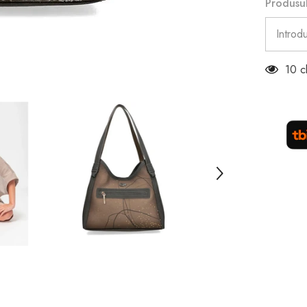
Produsul
10 c