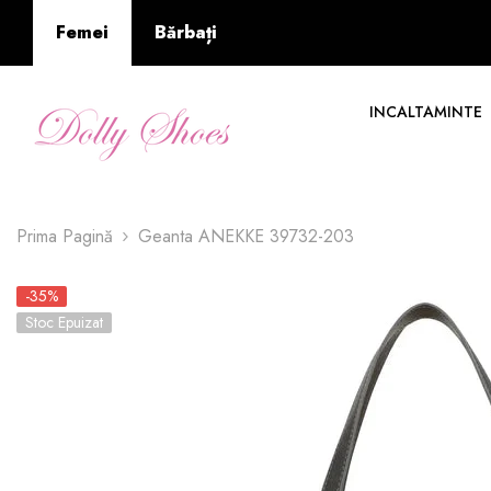
SARI LA CONȚINUT
Femei
Bărbați
INCALTAMINTE
Prima Pagină
Geanta ANEKKE 39732-203
-35%
Stoc Epuizat